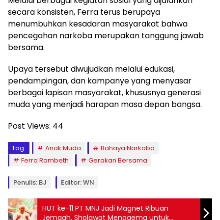
Melalui berbagai kegiatan sosial yang dijalankan
secara konsisten, Ferra terus berupaya
menumbuhkan kesadaran masyarakat bahwa
pencegahan narkoba merupakan tanggung jawab
bersama.
Upaya tersebut diwujudkan melalui edukasi,
pendampingan, dan kampanye yang menyasar
berbagai lapisan masyarakat, khususnya generasi
muda yang menjadi harapan masa depan bangsa.
Post Views:
44
Tag:
Anak Muda
Bahaya Narkoba
Ferra Rambeth
Gerakan Bersama
Penulis: BJ
Editor: WN
HUT ke-11 PT MNJ Jadi Magnet Ribuan
Jemaah, Sholawat Menggema untuk