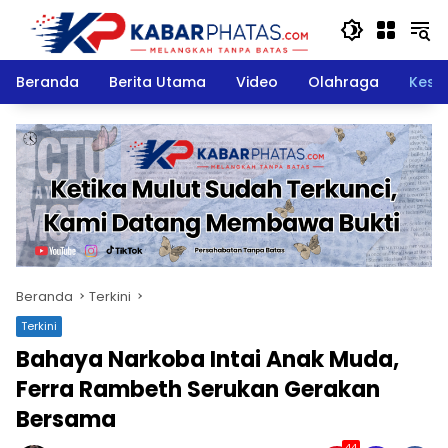
Langsung
ke
konten
Beranda
Berita Utama
Video
Olahraga
Kese
Beranda
Terkini
Terkini
Bahaya Narkoba Intai Anak Muda,
Ferra Rambeth Serukan Gerakan
Bersama
44