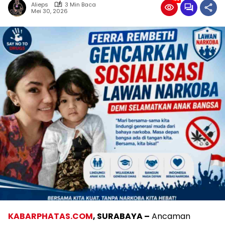
Alieps
3 Min Baca
Mei 30, 2026
KABARPHATAS.COM
, SURABAYA –
Ancaman