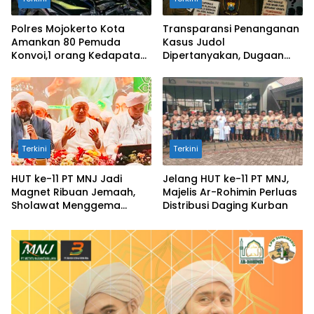
Polres Mojokerto Kota
Transparansi Penanganan
Amankan 80 Pemuda
Kasus Judol
Konvoi,1 orang Kedapatan
Dipertanyakan, Dugaan
Bawa Sajam
Tangkap Lepas di Sidoarjo
Mencuat
Terkini
Terkini
HUT ke-11 PT MNJ Jadi
Jelang HUT ke-11 PT MNJ,
Magnet Ribuan Jemaah,
Majelis Ar-Rohimin Perluas
Sholawat Menggema
Distribusi Daging Kurban
untuk Perdamaian Dunia