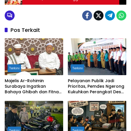
Perdamaian Dunia
Pos Terkait
Terkini
Terkini
Majelis Ar-Rohimin
Pelayanan Publik Jadi
Surabaya Ingatkan
Prioritas, Pemdes Ngerong
Bahaya Ghibah dan Fitnah
Kukuhkan Perangkat Desa
bagi Hati
Baru
Terkini
Terkini