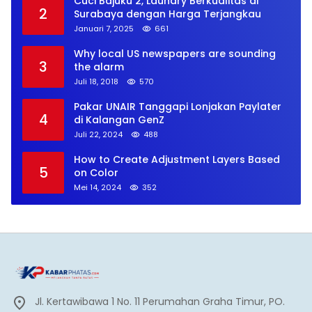
Cuci Bajuku 2, Laundry Berkualitas di
2
Surabaya dengan Harga Terjangkau
Januari 7, 2025
661
Why local US newspapers are sounding
3
the alarm
Juli 18, 2018
570
Pakar UNAIR Tanggapi Lonjakan Paylater
4
di Kalangan GenZ
Juli 22, 2024
488
How to Create Adjustment Layers Based
5
on Color
Mei 14, 2024
352
Jl. Kertawibawa 1 No. 11 Perumahan Graha Timur, PO.