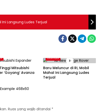
l Ini Langsung Ludes Terjual
if
Otomatif
Tinggi Mitsubishi
Baru Meluncur di RI, Mobil
er ‘Goyang’ Avanza
Mahal Ini Langsung Ludes
Terjual
kan.
Ruas yang wajib ditandai
*