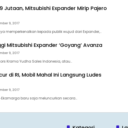
 Jutaan, Mitsubishi Expander Mirip Pajero
mber 9, 2017
rnya memperkenalkan kepada publik wujud dari Expander,…
ggi Mitsubishi Expander ‘Goyang’ Avanza
mber 9, 2017
otors Krama Yudha Sales Indonesia, atau…
ur di RI, Mobil Mahal Ini Langsung Ludes
mber 9, 2017
 Ekamarga baru saja meluncurkan secara…
Kategori
La