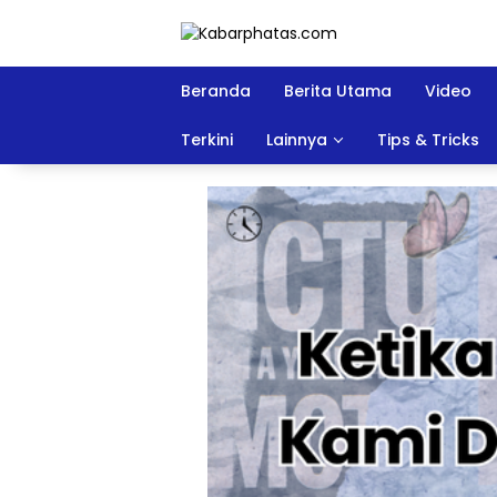
Langsung
ke
konten
Beranda
Berita Utama
Video
Terkini
Lainnya
Tips & Tricks