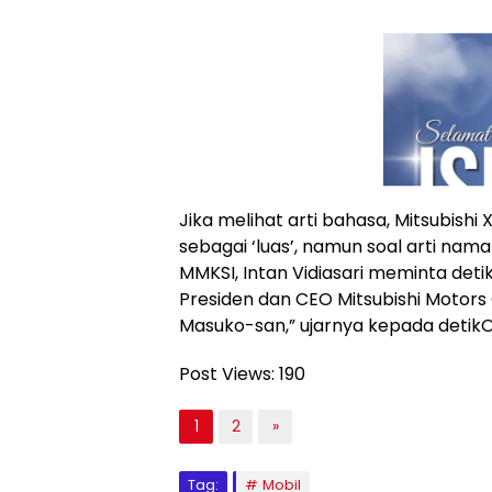
Jika melihat arti bahasa, Mitsubish
sebagai ‘luas’, namun soal arti nama
MMKSI, Intan Vidiasari meminta de
Presiden dan CEO Mitsubishi Motors
Masuko-san,” ujarnya kepada detikO
Post Views:
190
1
2
»
Tag:
Mobil