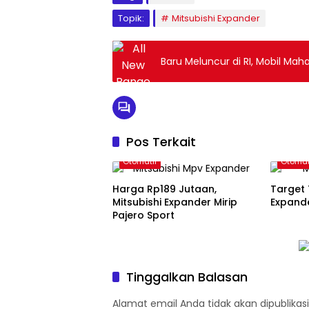
Topik:
Mitsubishi Expander
Baru Meluncur di RI, Mobil Maha
Pos Terkait
Otomatif
Otomat
Harga Rp189 Jutaan,
Target 
Mitsubishi Expander Mirip
Expand
Pajero Sport
Tinggalkan Balasan
Alamat email Anda tidak akan dipublikasi