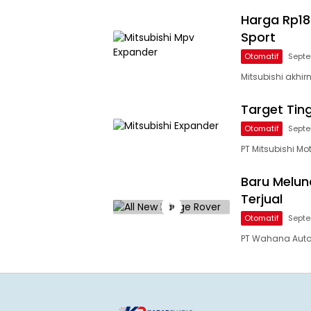
Harga Rp189
Sport
Otomatif
Septe
Mitsubishi akhi
Target Tin
Otomatif
Septe
PT Mitsubishi M
Baru Melunc
Terjual
Otomatif
Septe
PT Wahana Auto