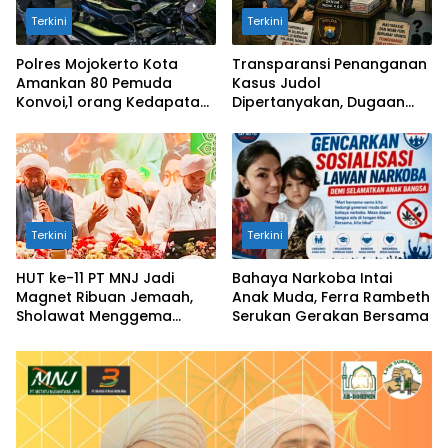
Terkini
Terkini
Polres Mojokerto Kota
Transparansi Penanganan
Amankan 80 Pemuda
Kasus Judol
Konvoi,1 orang Kedapatan
Dipertanyakan, Dugaan
Bawa Sajam
Tangkap Lepas di Sidoarjo
Mencuat
Terkini
Terkini
HUT ke-11 PT MNJ Jadi
Bahaya Narkoba Intai
Magnet Ribuan Jemaah,
Anak Muda, Ferra Rambeth
Sholawat Menggema
Serukan Gerakan Bersama
untuk Perdamaian Dunia