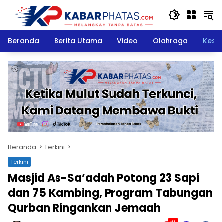
Langsung
ke
konten
Beranda
Berita Utama
Video
Olahraga
Kese
Beranda
Terkini
Terkini
Masjid As-Sa’adah Potong 23 Sapi
dan 75 Kambing, Program Tabungan
Qurban Ringankan Jemaah
501