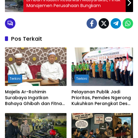
Manajemen Perusahaan Bungkam
Pos Terkait
Terkini
Terkini
Majelis Ar-Rohimin
Pelayanan Publik Jadi
Surabaya Ingatkan
Prioritas, Pemdes Ngerong
Bahaya Ghibah dan Fitnah
Kukuhkan Perangkat Desa
bagi Hati
Baru