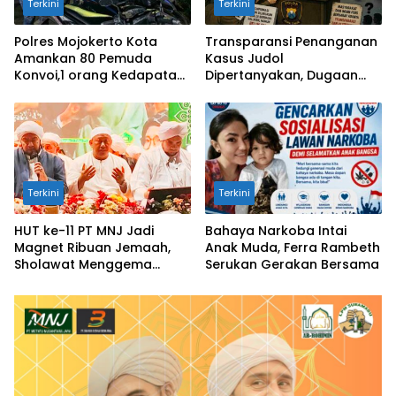
Terkini
Terkini
Polres Mojokerto Kota
Transparansi Penanganan
Amankan 80 Pemuda
Kasus Judol
Konvoi,1 orang Kedapatan
Dipertanyakan, Dugaan
Bawa Sajam
Tangkap Lepas di Sidoarjo
Mencuat
Terkini
Terkini
HUT ke-11 PT MNJ Jadi
Bahaya Narkoba Intai
Magnet Ribuan Jemaah,
Anak Muda, Ferra Rambeth
Sholawat Menggema
Serukan Gerakan Bersama
untuk Perdamaian Dunia