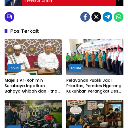
Investor di IKN
Pos Terkait
Terkini
Terkini
Majelis Ar-Rohimin
Pelayanan Publik Jadi
Surabaya Ingatkan
Prioritas, Pemdes Ngerong
Bahaya Ghibah dan Fitnah
Kukuhkan Perangkat Desa
bagi Hati
Baru