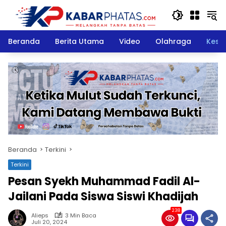
Langsung
ke
konten
Beranda
Berita Utama
Video
Olahraga
Kese
Beranda
Terkini
Terkini
Pesan Syekh Muhammad Fadil Al-
Jailani Pada Siswa Siswi Khadijah
238
Alieps
3 Min Baca
Juli 20, 2024