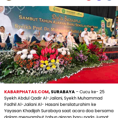
KABARPHATAS.COM
, SURABAYA
– Cucu ke- 25
Syekh Abdul Qadir Al-Jailani, Syekh Muhammad
Fadhil Al-Jailani Al- Hasani bersilaturahim ke
Yayasan Khadijah Surabaya saat acara doa bersama
dalam menyambut tahun ajaran baru pada Jumat