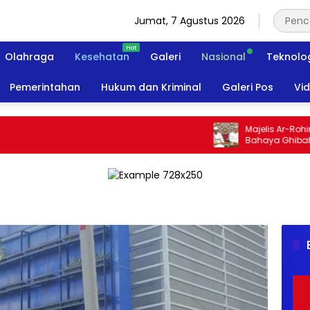
Jumat, 7 Agustus 2026
Olahraga
Kesehatan
Galeri
Nasional
Teknolo
Pemerintahan
Hukum dan Kriminal
Galeri Pos
Vi
Majelis Ar-Rohimin 
Bahaya Ghibah dan F