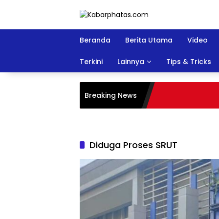
Langsung
ke
konten
Beranda
Berita Utama
Video
Terkini
Lainnya
Tips & Tricks
Breaking News
Diduga Proses SRUT