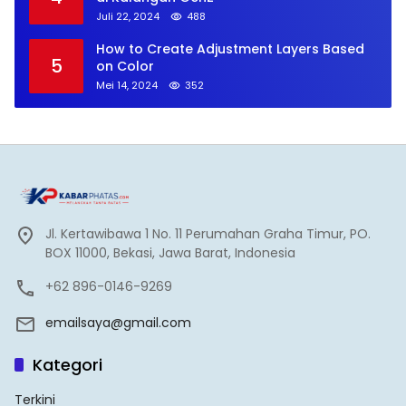
Juli 22, 2024
488
How to Create Adjustment Layers Based
5
on Color
Mei 14, 2024
352
Jl. Kertawibawa 1 No. 11 Perumahan Graha Timur, PO.
BOX 11000, Bekasi, Jawa Barat, Indonesia
+62 896-0146-9269
emailsaya@gmail.com
Kategori
Terkini