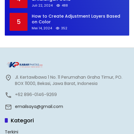
Juli 22, 2024
488
How to Create Adjustment Layers Based
5
on Color
Mei 14, 2024
352
Jl. Kertawibawa 1 No. 11 Perumahan Graha Timur, PO.
BOX 11000, Bekasi, Jawa Barat, Indonesia
+62 896-0146-9269
emailsaya@gmail.com
Kategori
Terkini