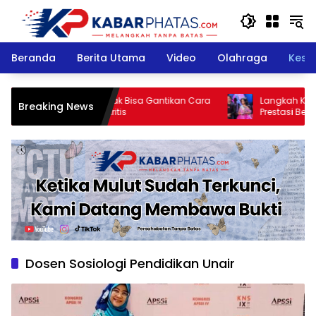
Langsung
ke
konten
Beranda
Berita Utama
Video
Olahraga
Kese
Stella Christie: AI Tak Bisa Gantikan Cara
Langkah Kecil Summ
Breaking News
Manusia Berpikir Kritis
Prestasi Besar untu
Vietnam
Dosen Sosiologi Pendidikan Unair