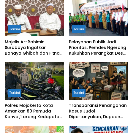
Terkini
Terkini
Majelis Ar-Rohimin
Pelayanan Publik Jadi
Surabaya Ingatkan
Prioritas, Pemdes Ngerong
Bahaya Ghibah dan Fitnah
Kukuhkan Perangkat Desa
bagi Hati
Baru
Terkini
Terkini
Polres Mojokerto Kota
Transparansi Penanganan
Amankan 80 Pemuda
Kasus Judol
Konvoi,1 orang Kedapatan
Dipertanyakan, Dugaan
Bawa Sajam
Tangkap Lepas di Sidoarjo
Mencuat