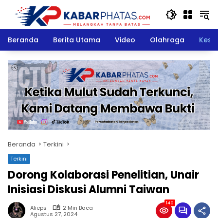
Langsung
ke
konten
Beranda
Berita Utama
Video
Olahraga
Kese
Beranda
Terkini
Terkini
Dorong Kolaborasi Penelitian, Unair
Inisiasi Diskusi Alumni Taiwan
149
Alieps
2 Min Baca
Agustus 27, 2024