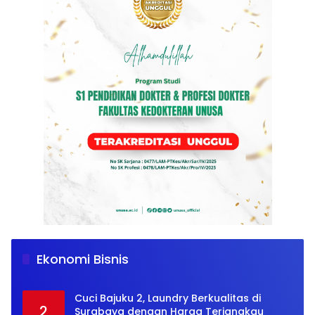
Musk’s SpaceX: Starship lands safely…
1
then explodes
Ekonomi Bisnis
Juli 18, 2018
763
Cuci Bajuku 2, Laundry Berkualitas di
2
Surabaya dengan Harga Terjangkau