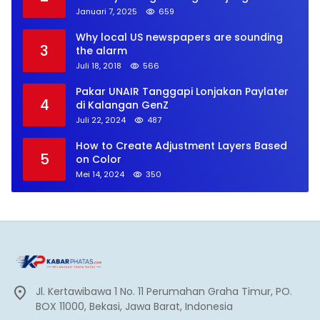
Januari 7, 2025
659
Why local US newspapers are sounding
3
the alarm
Juli 18, 2018
566
Pakar UNAIR Tanggapi Lonjakan Paylater
4
di Kalangan GenZ
Juli 22, 2024
487
How to Create Adjustment Layers Based
5
on Color
Mei 14, 2024
350
Jl. Kertawibawa 1 No. 11 Perumahan Graha Timur, PO.
BOX 11000, Bekasi, Jawa Barat, Indonesia