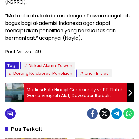
(NSRRC).
“Maka dari itu, kolaborasi dengan Taiwan sangatlah
bagus bagi akademisi Indonesia agar dapat
menciptakan penelitian yang berkualitas dan
bermanfaat,” ucapnya. (Nayla).
Post Views:
149
Tag:
Diskusi Alumni Taiwan
Dorong Kolaborasi Penelitian
Unair Inisiasi
Mediasi Bale Hinggil Community vs PT Tlatah
Gema Anugrah Alot, Developer Berbelit
Pos Terkait