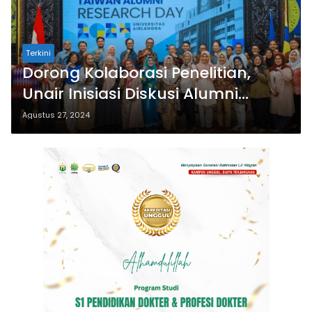
Terkini
Dorong Kolaborasi Penelitian,
Unair Inisiasi Diskusi Alumni
Taiwan
Agustus 27, 2024