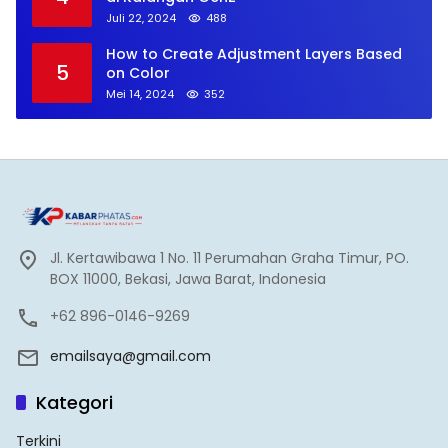
Juli 22, 2024
488
How to Create Adjustment Layers Based
5
on Color
Mei 14, 2024
352
Jl. Kertawibawa 1 No. 11 Perumahan Graha Timur, PO.
BOX 11000, Bekasi, Jawa Barat, Indonesia
+62 896-0146-9269
emailsaya@gmail.com
Kategori
Terkini