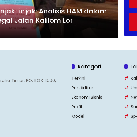
njak-injak: Analisis HAM dalam
al Jalan Kalilom Lor
Kategori
La
Terkini
Ka
Graha Timur, PO. BOX 11000,
Pendidikan
Un
Ekonomi Bisnis
Ne
Profil
Su
Model
Sp