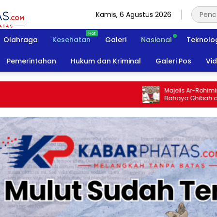
Kamis, 6 Agustus 2026
Olahraga
Kesehatan
Galeri
Nasional
Teknolo
Pemerintahan
Hukum dan Kriminal
Galeri Pos
Vi
Majelis Ar-Rohimin Surab
Bahaya Ghibah dan Fitnah