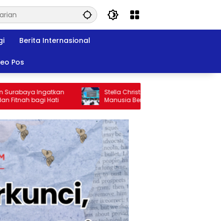
gi
Berita Internasional
deo Pos
aya Ingatkan
Stella Christie: AI Tak Bisa Gantikan Cara
 bagi Hati
Manusia Berpikir Kritis