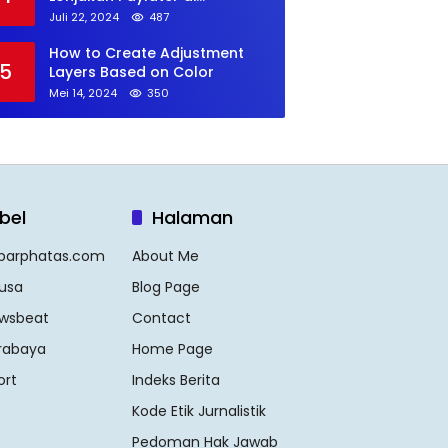
Kalangan GenZ
Juli 22, 2024
487
How to Create Adjustment
5
Layers Based on Color
Mei 14, 2024
350
bel
Halaman
barphatas.com
About Me
usa
Blog Page
wsbeat
Contact
rabaya
Home Page
ort
Indeks Berita
Kode Etik Jurnalistik
Pedoman Hak Jawab