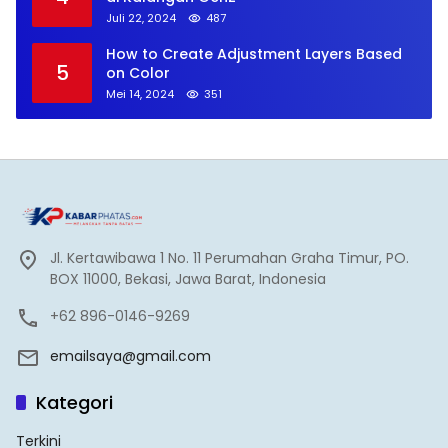
Juli 22, 2024
487
How to Create Adjustment Layers Based
5
on Color
Mei 14, 2024
351
Jl. Kertawibawa 1 No. 11 Perumahan Graha Timur, PO.
BOX 11000, Bekasi, Jawa Barat, Indonesia
+62 896-0146-9269
emailsaya@gmail.com
Kategori
Terkini