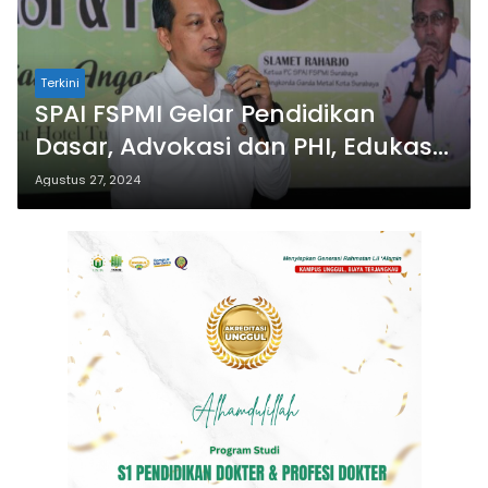
Terkini
SPAI FSPMI Gelar Pendidikan
Dasar, Advokasi dan PHI, Edukasi
Anggota Paham Hukum
Agustus 27, 2024