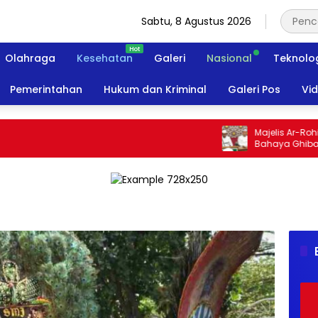
Sabtu, 8 Agustus 2026
Olahraga
Kesehatan
Galeri
Nasional
Teknolo
Pemerintahan
Hukum dan Kriminal
Galeri Pos
Vi
Majelis Ar-Rohimin
Bahaya Ghibah dan 