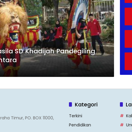
ila SD Khadijah Pandegiling
ntara
Kategori
La
Terkini
Ka
Graha Timur, PO. BOX 11000,
Pendidikan
Un