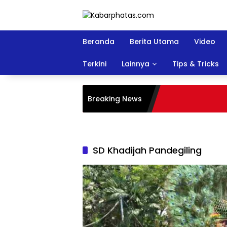
Langsung
ke
konten
Beranda
Berita Utama
Video
Terkini
Lainnya
Tips & Tricks
Breaking News
SD Khadijah Pandegiling