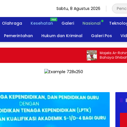
Sabtu, 8 Agustus 2026
Olahraga
Kesehatan
Galeri
Nasional
Teknolo
Pemerintahan
Hukum dan Kriminal
Galeri Pos
Vi
Majelis Ar-Rohimin S
Bahaya Ghibah dan F