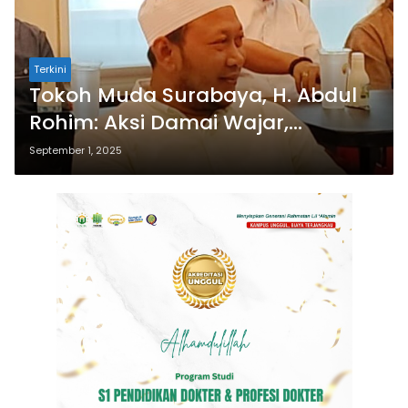
Terkini
Tokoh Muda Surabaya, H. Abdul
Rohim: Aksi Damai Wajar,
Anarkisme Harus Dicegah Demi
September 1, 2025
Surabaya Aman