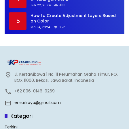
Juli 22, 2024
488
How to Create Adjustment Layers Based
5
on Color
Mei 14, 2024
352
Jl. Kertawibawa 1 No. 11 Perumahan Graha Timur, PO.
BOX 11000, Bekasi, Jawa Barat, Indonesia
+62 896-0146-9269
emailsaya@gmail.com
Kategori
Terkini