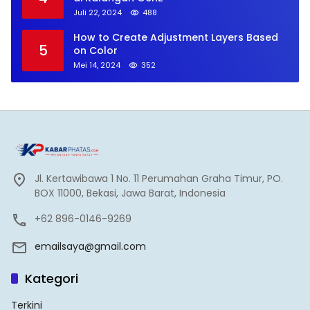
Juli 22, 2024
488
How to Create Adjustment Layers Based
5
on Color
Mei 14, 2024
352
Jl. Kertawibawa 1 No. 11 Perumahan Graha Timur, PO.
BOX 11000, Bekasi, Jawa Barat, Indonesia
+62 896-0146-9269
emailsaya@gmail.com
Kategori
Terkini