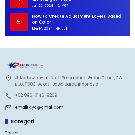
Juli 22, 2024
487
How to Create Adjustment Layers Based
5
on Color
Mei 14, 2024
351
Jl. Kertawibawa 1 No. 11 Perumahan Graha Timur, PO.
BOX 11000, Bekasi, Jawa Barat, Indonesia
+62 896-0146-9269
emailsaya@gmail.com
Kategori
Terkini