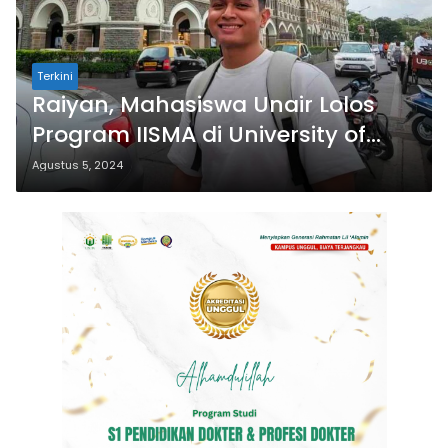
Terkini
Raiyan, Mahasiswa Unair Lolos
Program IISMA di University of
Groningen Belanda
Agustus 5, 2024