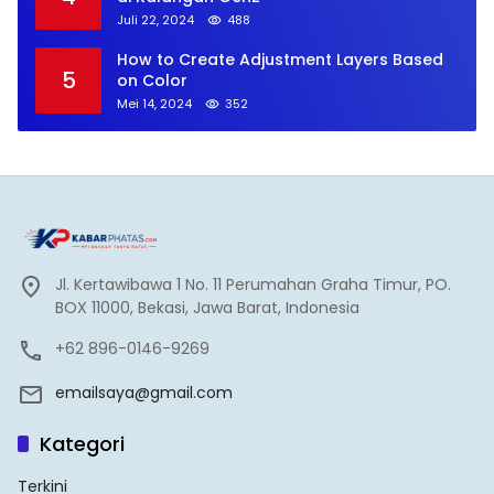
Juli 22, 2024
488
How to Create Adjustment Layers Based
5
on Color
Mei 14, 2024
352
Jl. Kertawibawa 1 No. 11 Perumahan Graha Timur, PO.
BOX 11000, Bekasi, Jawa Barat, Indonesia
+62 896-0146-9269
emailsaya@gmail.com
Kategori
Terkini