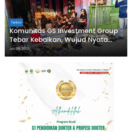
Terkini
Komunitas GS Investment Group
Tebar Kebaikan, Wujud Nyata
Solidaritas dan Edukasi Digital
Juli 28, 2025