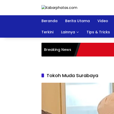
Langsung
ke
konten
Beranda
Berita Utama
Video
Terkini
Lainnya
Tips & Tricks
Breaking News
Tokoh Muda Surabaya