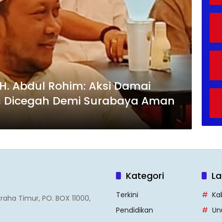
. Abdul Rohim: Aksi Damai
s Dicegah Demi Surabaya Aman
Kategori
La
Terkini
Ka
Graha Timur, PO. BOX 11000,
Pendidikan
Un