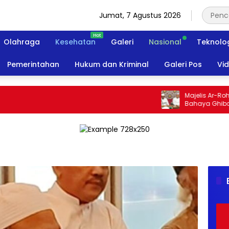
Jumat, 7 Agustus 2026
Olahraga
Kesehatan
Galeri
Nasional
Teknolo
Pemerintahan
Hukum dan Kriminal
Galeri Pos
Vi
Majelis Ar-Rohimin
Bahaya Ghibah dan 