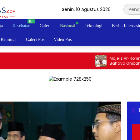
Senin, 10 Agustus 2026
ga
Kesehatan
Galeri
Nasional
Teknologi
Berita Internasi
Kriminal
Galeri Pos
Video Pos
Majelis Ar-Rohimin S
Bahaya Ghibah dan Fi