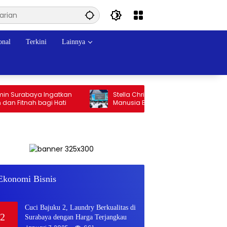
onal
Terkini
Lainnya
urabaya Ingatkan
Stella Christie: AI Tak Bisa Gantikan Cara
tnah bagi Hati
Manusia Berpikir Kritis
Musk’s SpaceX: Starship lands
1
safely… then explodes
Ekonomi Bisnis
Juli 18, 2018
765
Cuci Bajuku 2, Laundry Berkualitas di
2
Surabaya dengan Harga Terjangkau