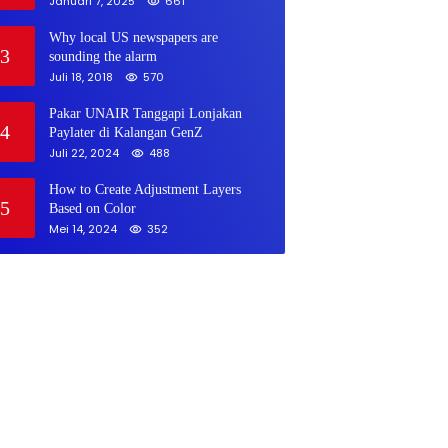
Januari 7, 2025
661
Why local US newspapers are
3
sounding the alarm
Juli 18, 2018
570
Pakar UNAIR Tanggapi Lonjakan
4
Paylater di Kalangan GenZ
Juli 22, 2024
488
How to Create Adjustment Layers
5
Based on Color
Mei 14, 2024
352