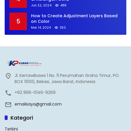
Juli 22, 2024
488
How to Create Adjustment Layers Based
5
on Color
Mei 14, 2024
353
Jl. Kertawibawa 1 No. 11 Perumahan Graha Timur, PO.
BOX 11000, Bekasi, Jawa Barat, Indonesia
+62 896-0146-9269
emailsaya@gmail.com
Kategori
Terkini