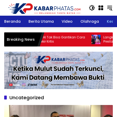
Langsung
ke
konten
Beranda
Berita Utama
Video
Olahraga
Kese
Stella Christie: AI Tak Bisa Gantikan Cara
Langkah Kecil 
Breaking News
Manusia Berpikir Kritis
Prestasi Besar 
Vietnam
Uncategorized