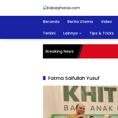
Langsung
ke
konten
Beranda
Berita Utama
Video
Terkini
Lainnya
Tips & Tricks
Breaking News
Fatma Saifullah Yusuf