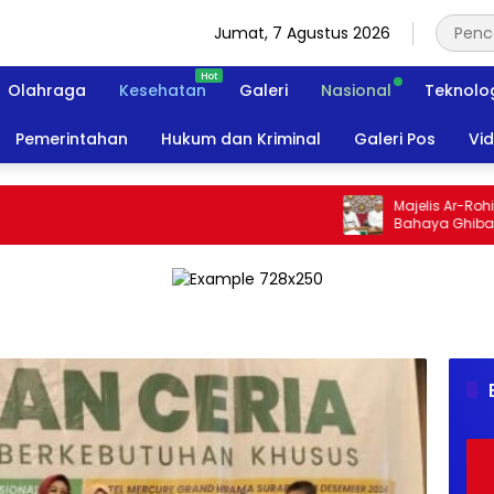
Jumat, 7 Agustus 2026
Olahraga
Kesehatan
Galeri
Nasional
Teknolo
Pemerintahan
Hukum dan Kriminal
Galeri Pos
Vi
Majelis Ar-Rohimin
Bahaya Ghibah dan 