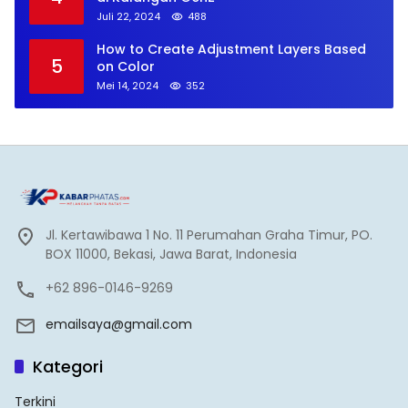
Juli 22, 2024
488
How to Create Adjustment Layers Based
5
on Color
Mei 14, 2024
352
Jl. Kertawibawa 1 No. 11 Perumahan Graha Timur, PO.
BOX 11000, Bekasi, Jawa Barat, Indonesia
+62 896-0146-9269
emailsaya@gmail.com
Kategori
Terkini