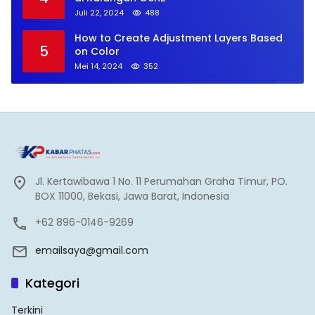
Juli 22, 2024
488
How to Create Adjustment Layers Based
5
on Color
Mei 14, 2024
352
Jl. Kertawibawa 1 No. 11 Perumahan Graha Timur, PO.
BOX 11000, Bekasi, Jawa Barat, Indonesia
+62 896-0146-9269
emailsaya@gmail.com
Kategori
Terkini