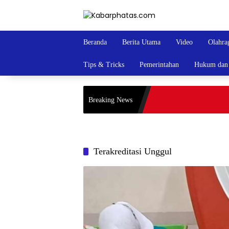
Langsung
ke
konten
Beranda
Berita Utama
Video
Olahra
Tips & Tricks
Pemerintahan
Hukum dan 
Breaking News
Terakreditasi Unggul