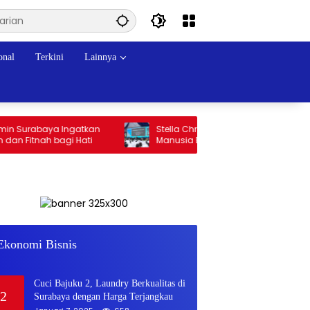
onal
Terkini
Lainnya
 Surabaya Ingatkan
Stella Christie: AI Tak Bisa Gantikan Cara
Fitnah bagi Hati
Manusia Berpikir Kritis
Musk’s SpaceX: Starship lands
1
safely… then explodes
Ekonomi Bisnis
Juli 18, 2018
762
Cuci Bajuku 2, Laundry Berkualitas di
2
Surabaya dengan Harga Terjangkau