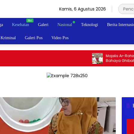
Kamis, 6 Agustus 2026
ga
Kesehatan
Galeri
Nasional
Teknologi
Berita Internasi
Kriminal
Galeri Pos
Video Pos
Majelis Ar-Rohimin
Bahaya Ghibah dan 