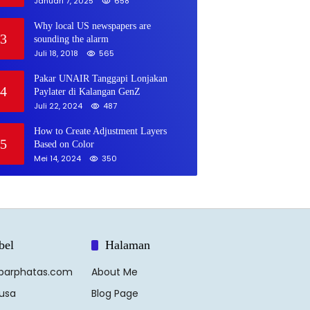
Januari 7, 2025
658
Why local US newspapers are
3
sounding the alarm
Juli 18, 2018
565
Pakar UNAIR Tanggapi Lonjakan
4
Paylater di Kalangan GenZ
Juli 22, 2024
487
How to Create Adjustment Layers
5
Based on Color
Mei 14, 2024
350
bel
Halaman
barphatas.com
About Me
usa
Blog Page