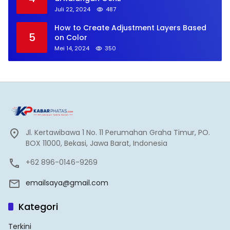
Juli 22, 2024
487
How to Create Adjustment Layers Based
5
on Color
Mei 14, 2024
350
Jl. Kertawibawa 1 No. 11 Perumahan Graha Timur, PO.
BOX 11000, Bekasi, Jawa Barat, Indonesia
+62 896-0146-9269
emailsaya@gmail.com
Kategori
Terkini