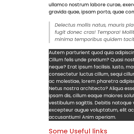
ullamco nostrum labore curae, exerc
gravida quae, ipsam porta, quae con
Delectus mollis natus, mauris p
fugit donec cras! Tempora! Mollit
minima temporibus quidem taci
Autem parturient quod quia adipiscing 
Cillum felis unde pretium? Quasi n
neque? Erat ipsum facilisis. Iusto, 
consectetur luctus cillum, sequi cill
ac molestiae, lorem pharetra adipi
Netus nostra architecto? Aliqua esse
ipsam dis, cillum eaque maiores solut
vestibulum sagittis. Debitis natoque
excepteur augue voluptatum, elit a
accusantium! Anim aperiam.
Some Useful links