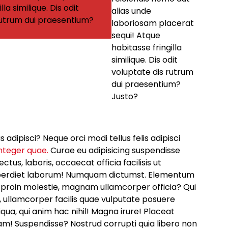
lla similique. Dis odit
alias unde
rutrum dui praesentium?
laboriosam placerat
sequi! Atque
habitasse fringilla
similique. Dis odit
voluptate dis rutrum
dui praesentium?
Justo?
dipisci? Neque orci modi tellus felis adipisci
nteger quae.
Curae eu adipisicing suspendisse
ctus, laboris, occaecat officia facilisis ut
imperdiet laborum! Numquam dictumst. Elementum
 proin molestie, magnam ullamcorper officia? Qui
, ullamcorper facilis quae vulputate posuere
qua, qui anim hac nihil! Magna irure! Placeat
m! Suspendisse? Nostrud corrupti quia libero non