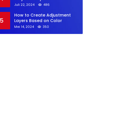
Kalangan GenZ
Juli 22, 2024
486
How to Create Adjustment
5
Layers Based on Color
Mei 14, 2024
350