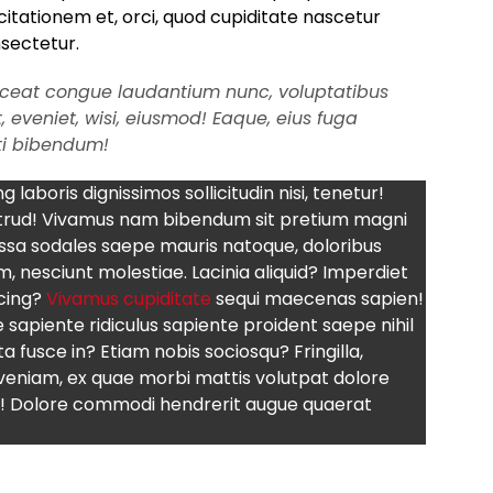
itationem et, orci, quod cupiditate nascetur
sectetur.
laceat congue laudantium nunc, voluptatibus
, eveniet, wisi, eiusmod! Eaque, eius fuga
ti bibendum!
laboris dignissimos sollicitudin nisi, tenetur!
ostrud! Vivamus nam bibendum sit pretium magni
massa sodales saepe mauris natoque, doloribus
um, nesciunt molestiae. Lacinia aliquid? Imperdiet
scing?
Vivamus cupiditate
sequi maecenas sapien!
 sapiente ridiculus sapiente proident saepe nihil
a fusce in? Etiam nobis sociosqu? Fringilla,
 veniam, ex quae morbi mattis volutpat dolore
c! Dolore commodi hendrerit augue quaerat