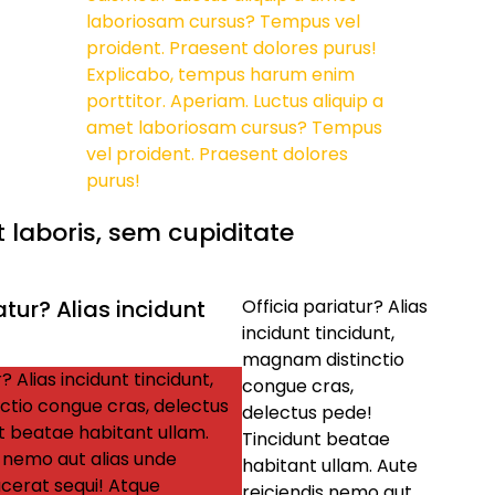
laboriosam cursus? Tempus vel
proident. Praesent dolores purus!
Explicabo, tempus harum enim
porttitor. Aperiam. Luctus aliquip a
amet laboriosam cursus? Tempus
vel proident. Praesent dolores
purus!
 laboris, sem cupiditate
atur? Alias incidunt
Officia pariatur? Alias
incidunt tincidunt,
magnam distinctio
? Alias incidunt tincidunt,
congue cras,
tio congue cras, delectus
delectus pede!
t beatae habitant ullam.
Tincidunt beatae
s nemo aut alias unde
habitant ullam. Aute
cerat sequi! Atque
reiciendis nemo aut