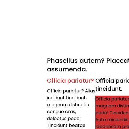
Phasellus autem? Placeat
assumenda.
Officia pariatur?
Officia pari
tincidunt.
Officia pariatur? Alias
incidunt tincidunt,
Officia pariatur
magnam distinctio
magnam distinc
congue cras,
pede! Tincidun
delectus pede!
Aute reiciendi
Tincidunt beatae
laboriosam pla