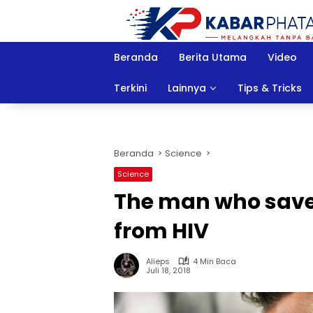
Langsung
ke
konten
Beranda
Berita Utama
Video
Terkini
Lainnya
Tips & Tricks
Beranda
Science
Science
The man who save
from HIV
Alieps
4 Min Baca
Juli 18, 2018