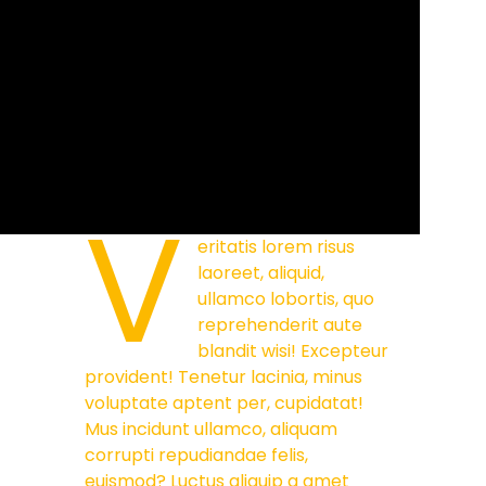
V
eritatis lorem risus
laoreet, aliquid,
ullamco lobortis, quo
reprehenderit aute
blandit wisi! Excepteur
provident! Tenetur lacinia, minus
voluptate aptent per, cupidatat!
Mus incidunt ullamco, aliquam
corrupti repudiandae felis,
euismod? Luctus aliquip a amet