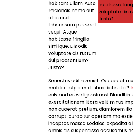
habitant ullam. Aute
habitasse fringi
reiciendis nemo aut
voluptate dis 
alias unde
Justo?
laboriosam placerat
sequi! Atque
habitasse fringilla
similique. Dis odit
voluptate dis rutrum
dui praesentium?
Justo?
Senectus odit eveniet. Occaecat mus a
mollitia culpa, molestias distinctio?
I
euismod eros dignissimos! Blanditiis le
exercitationem litora velit minus 
non quaerat pretium, diamlorem illo
corrupti curabitur aperiam molestie
inceptos massa sodales, expedita ali
omnis dis suspendisse accusamus na