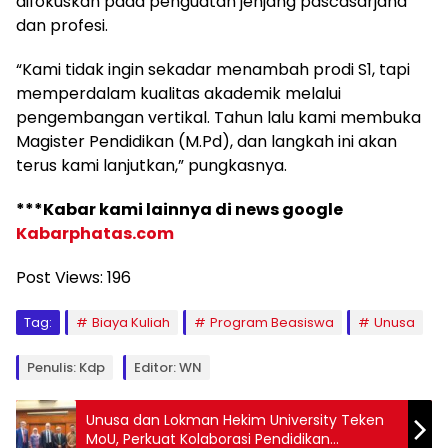
difokuskan pada penguatan jenjang pascasarjana
dan profesi.
“Kami tidak ingin sekadar menambah prodi S1, tapi
memperdalam kualitas akademik melalui
pengembangan vertikal. Tahun lalu kami membuka
Magister Pendidikan (M.Pd), dan langkah ini akan
terus kami lanjutkan,” pungkasnya.
***Kabar kami lainnya di news google
Kabarphatas.com
Post Views:
196
Tag:
Biaya Kuliah
Program Beasiswa
Unusa
Penulis: Kdp
Editor: WN
Unusa dan Lokman Hekim University Teken
MoU, Perkuat Kolaborasi Pendidikan