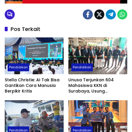
Kesehatan Global
Pos Terkait
Pendidikan
Pendidikan
Stella Christie: AI Tak Bisa
Unusa Terjunkan 604
Gantikan Cara Manusia
Mahasiswa KKN di
Berpikir Kritis
Surabaya, Usung
Transformasi Kesehatan,
Literasi, dan Bisnis Digital
Pendidikan
Pendidikan