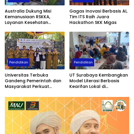
Australia Dukung Misi
Gagas Inovasi Berbasis AI,
Kemanusiaan RSKKA,
Tim ITS Raih Juara
Layanan Kesehatan
Hackathon SKK Migas
Jangkau Pulau Terluar
Pendidikan
Pendidikan
Universitas Terbuka
UT Surabaya Kembangkan
Gandeng Pemerintah dan
Model Literasi Berbasis
Masyarakat Perkuat
Kearifan Lokal di
Kampung Lali Gadget
Bangkalan
Sidoarjo