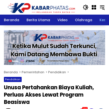
Langsung
ke
konten
Beranda
Berita Utama
Video
Olahraga
Kese
Beranda
Pemerintahan
Pendidikan
Pendidikan
Unusa Pertahankan Biaya Kuliah,
Perluas Akses Lewat Program
Beasiswa
196